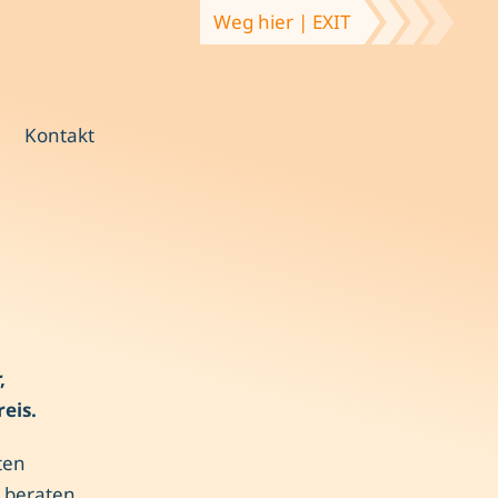
Weg hier | EXIT
Kontakt
,
eis.
ten
 beraten