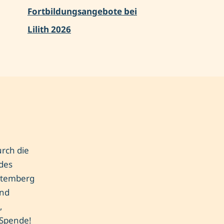
Fortbildungsangebote bei
Lilith 2026
urch die
 des
rttemberg
und
,
 Spende!