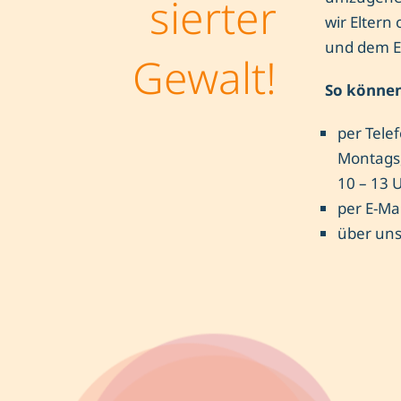
sierter
wir Eltern
und dem En
Gewalt!
So können
per Tel
Montags,
10 – 13 
per E-Ma
über un