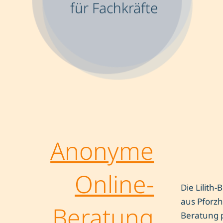
für Fachkräfte
Anonyme
Online-
Die Lilith
aus Pforz
Beratung
Beratung p