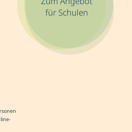
für Schulen
ersonen
line-